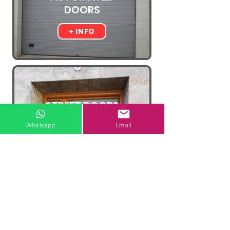
DOORS
+ INFO
STREET DOORS
Whatsapp
Email
+ INFO